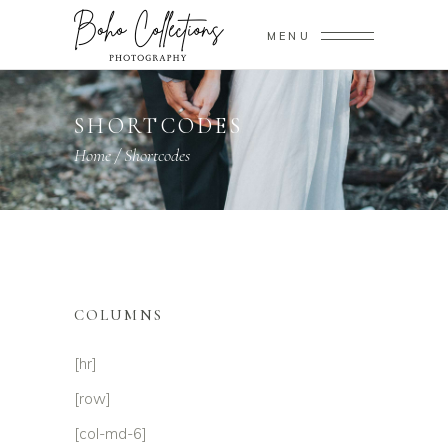
MENU
SHORTCODES
Home
/
Shortcodes
COLUMNS
[hr]
[row]
[col-md-6]