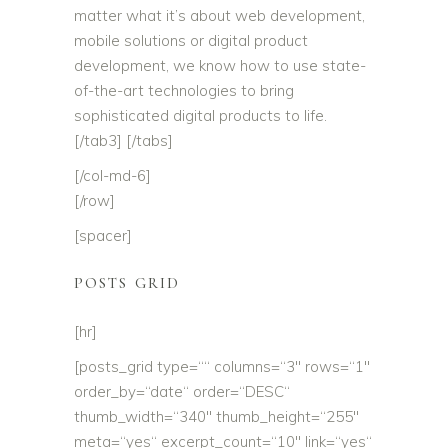
matter what it’s about web development,
mobile solutions or digital product
development, we know how to use state-
of-the-art technologies to bring
sophisticated digital products to life.
[/tab3] [/tabs]
[/col-md-6]
[/row]
[spacer]
POSTS GRID
[hr]
[posts_grid type=““ columns=“3″ rows=“1″
order_by=“date“ order=“DESC“
thumb_width=“340″ thumb_height=“255″
meta=“yes“ excerpt_count=“10″ link=“yes“