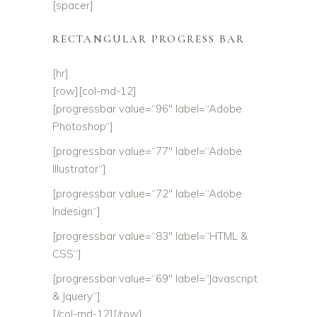
[spacer]
RECTANGULAR PROGRESS BAR
[hr]
[row][col-md-12]
[progressbar value=“96″ label=“Adobe
Photoshop“]
[progressbar value=“77″ label=“Adobe
Illustrator“]
[progressbar value=“72″ label=“Adobe
Indesign“]
[progressbar value=“83″ label=“HTML &
CSS“]
[progressbar value=“69″ label=“Javascript
& Jquery“]
[/col-md-12][/row]