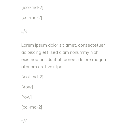
[/col-md-2]
[col-md-2]
1/6
Lorem ipsum dolor sit amet, consectetuer
adipiscing elit, sed diam nonummy nibh
euismod tincidunt ut laoreet dolore magna
aliquam erat volutpat.
[/col-md-2]
[/row]
[row]
[col-md-2]
1/6