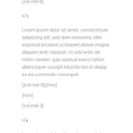
[col-md-8]
2/3
Lorem ipsum dolor sit amet, consectetuer
adipiscing elit, sed diam nonummy nibh
euismod tincidunt ut laoreet dolore magna
aliquam erat volutpat. Ut wisi enim ad
minim veniam, quis nostrud exerci tation
ullamcorper suscipit lobortis nisl ut aliquip
ex ea commodo consequat.
[/col-md-8][/row]
[row]
[col-md-3]
1/4