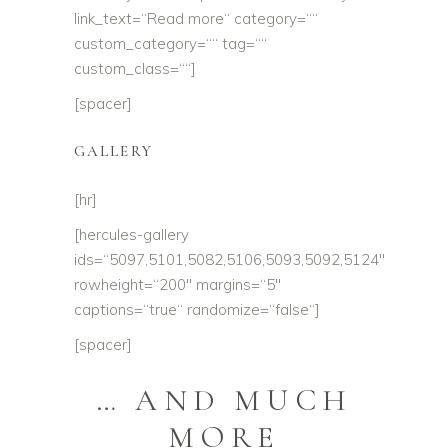
link_text=“Read more“ category=““
custom_category=““ tag=““
custom_class=““]
[spacer]
GALLERY
[hr]
[hercules-gallery
ids=“5097,5101,5082,5106,5093,5092,5124″
rowheight=“200″ margins=“5″
captions=“true“ randomize=“false“]
[spacer]
… AND MUCH
MORE