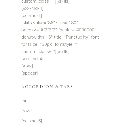
custom_class=““][/skills]
[/col-md-4]
[col-md-4]
[skills value=“86″ size=“180″
bgcolor=“#f2f2f2″ fgcolor=“#000000″
donutwidth=“6″ title=“Punctuality“ font=““
fontsize=“30px“ fontstyle=““
custom_class=““][/skills]
[/col-md-4]
[/row]
[spacer]
ACCORDION & TABS
[hr]
[row]
[col-md-6]