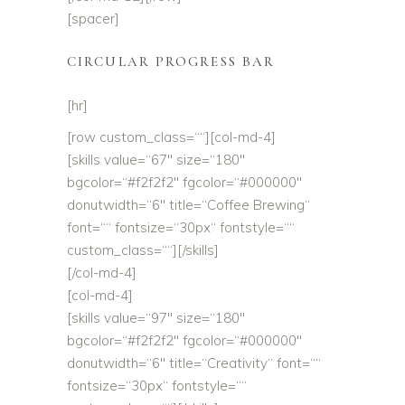
[spacer]
CIRCULAR PROGRESS BAR
[hr]
[row custom_class=““][col-md-4]
[skills value=“67″ size=“180″
bgcolor=“#f2f2f2″ fgcolor=“#000000″
donutwidth=“6″ title=“Coffee Brewing“
font=““ fontsize=“30px“ fontstyle=““
custom_class=““][/skills]
[/col-md-4]
[col-md-4]
[skills value=“97″ size=“180″
bgcolor=“#f2f2f2″ fgcolor=“#000000″
donutwidth=“6″ title=“Creativity“ font=““
fontsize=“30px“ fontstyle=““