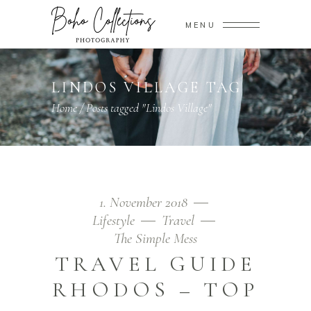
MENU
LINDOS VILLAGE TAG
Home
/
Posts tagged "Lindos Village"
1. November 2018
Lifestyle
Travel
The Simple Mess
TRAVEL GUIDE
RHODOS – TOP